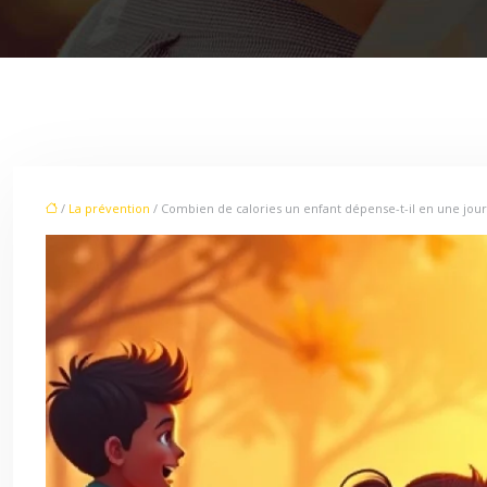
/
La prévention
/ Combien de calories un enfant dépense-t-il en une jou