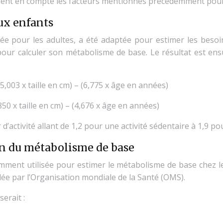
ent en compte les facteurs mentionnés précédemment pour f
ux enfants
pée pour les adultes, a été adaptée pour estimer les beso
t pour calculer son métabolisme de base. Le résultat est ens
5,003 x taille en cm) – (6,775 x âge en années)
,850 x taille en cm) – (4,676 x âge en années)
d’activité allant de 1,2 pour une activité sédentaire à 1,9 pou
on du métabolisme de base
mment utilisée pour estimer le métabolisme de base chez l
ée par l’Organisation mondiale de la Santé (OMS).
erait :