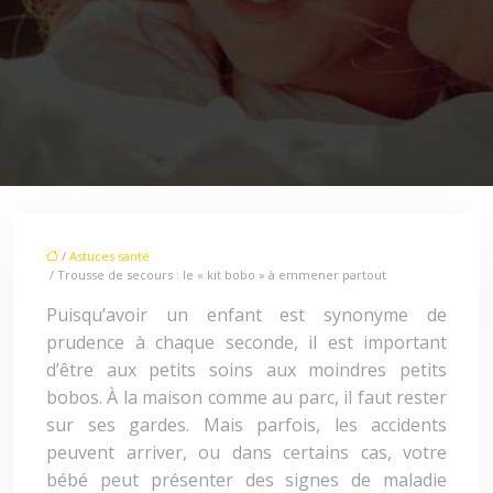
/
Astuces santé
/ Trousse de secours : le « kit bobo » à emmener partout
Puisqu’avoir un enfant est synonyme de
prudence à chaque seconde, il est important
d’être aux petits soins aux moindres petits
bobos. À la maison comme au parc, il faut rester
sur ses gardes. Mais parfois, les accidents
peuvent arriver, ou dans certains cas, votre
bébé peut présenter des signes de maladie