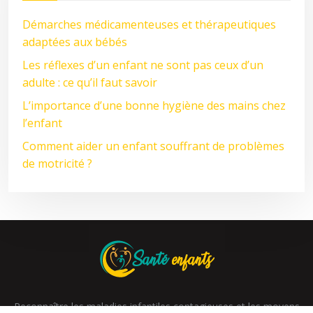
Démarches médicamenteuses et thérapeutiques
adaptées aux bébés
Les réflexes d’un enfant ne sont pas ceux d’un
adulte : ce qu’il faut savoir
L’importance d’une bonne hygiène des mains chez
l’enfant
Comment aider un enfant souffrant de problèmes
de motricité ?
Reconnaître les maladies infantiles contagieuses et les moyens